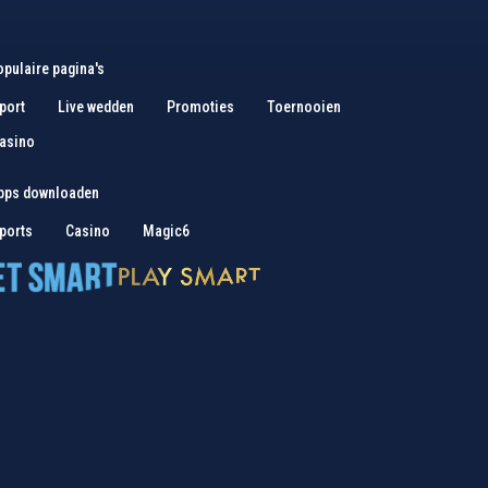
opulaire pagina's
port
Live wedden
Promoties
Toernooien
asino
pps downloaden
ports
Casino
Magic6