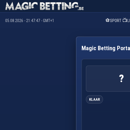
⚽
📺
05.08.2026 - 21:47:48 - GMT+1
SPORT
L
Magic Betting Porta
?
KLAAR